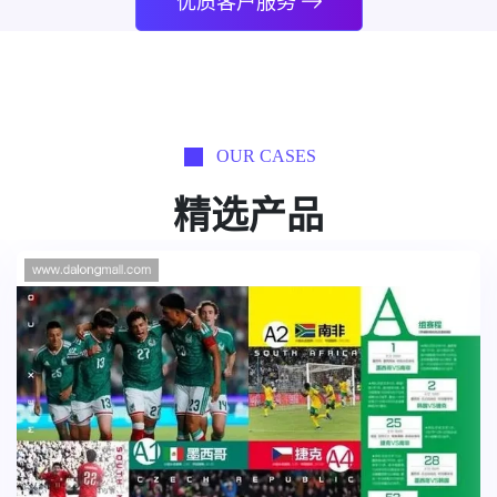
优质客户服务
OUR CASES
精选产品