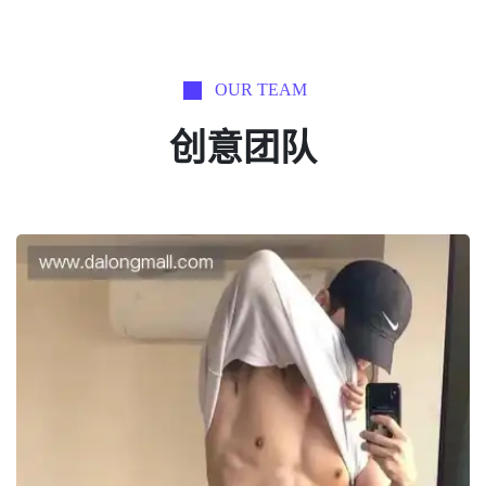
OUR TEAM
创意团队