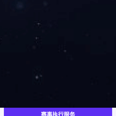
赛事策划服务
定制个性化赛事方案，包括城市马拉松、电竞联赛等各
类体育活动。
赛事执行服务