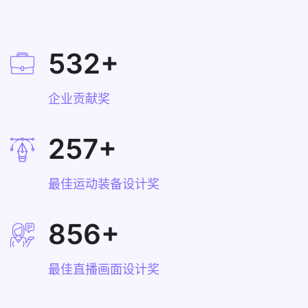
532
+
企业贡献奖
257
+
最佳运动装备设计奖
856
+
最佳直播画面设计奖