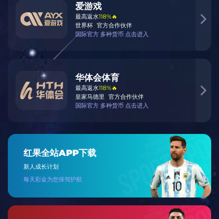
ABOUT US
了解
熊猫体育
2018 年 5 月，专注于体育产业整合运营的机构
市浦东新区张江高科技园区博云路 2 号智慧大厦 15 
成立，即
熊猫体育
公司。其核心业务聚焦两大板块：