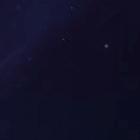
- 使用了