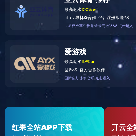
历届世界杯冠军榜
宴的辉煌历史与未
2026-04-03
好的，我可以帮你写这篇完整的文章，并严
要求生成的内容示例：
---
世界杯，这项全球瞩目的足球盛事，自19
间。通过历届世界杯冠军榜单，我们不仅能