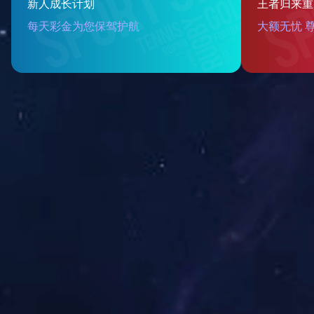
风格、球员素质与团队精神的演变轨迹。从
杯的赛场上汇聚了世界顶尖的足球智慧与激
进行回顾与分析：首先探讨冠军球队的地域
再来回顾个人球星与时代巨星的影响，最后
度的分析，我们希望为读者呈现一幅完整的
考。
1、冠军球队地域格局
从历届世界杯冠军榜单来看，南美和欧洲国
廷等国家，多次捧起大力神杯，显示了这些
积累。
南美洲以巴西最为突出，五次夺冠的纪录至
员在世界足坛具有广泛影响力。阿根廷和乌
力。
欧洲则凭借德国、意大利、法国等强队，在
不仅注重防守组织，还在中场和进攻中强调