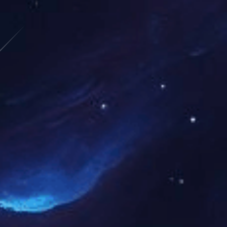
同时，世界杯的全球化也将进一步加深，赛
技，更成为文化交流和全球互动的重要平台
格局产生影响。
此外，未来的世界杯可能出现更加年轻化和
多国家落地，全球冠军争夺将更加激烈，赛
增添新的辉煌篇章。
总结：
回顾历届世界杯冠军榜单，我们可以清晰地
球员对赛事的巨大影响。南美与欧洲长期占
争夺冠军的潜力。战术理念从单一进攻向团
的结合成为制胜关键。
展望未来，世界杯的竞争格局将更加多元化
段。历届冠军的辉煌历史不仅是对过去的致
球，这项全球盛事，将继续以其独特魅力，