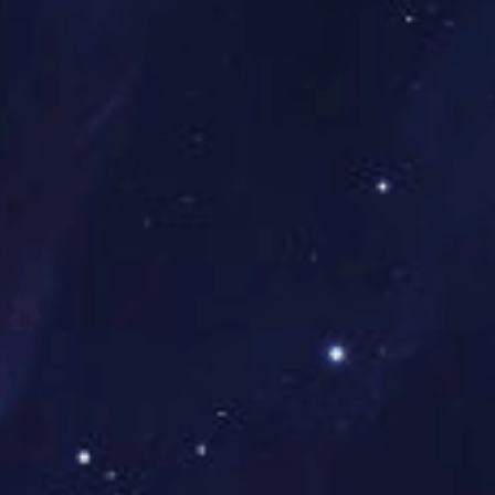
家也开始崭露头角。例如英格兰、西班牙等队的夺
平逐步接近的趋势。这种地理分布变化也反映了足
展历程的重要缩影。早期比赛以个体技术和进攻为
比赛结果的情况非常普遍。
成为冠军球队的标志。德国队以铁血防守和高效进
届世界杯中屡试不爽，体现出战术策略的重要性。
控球战术成为主流。西班牙在2010年夺冠时提出的
行的高度结合，也为后续世界杯树立了新标杆。
术更加科学化。教练团队能够通过数据优化球员站
不仅依赖球员实力，更依赖整体战术执行力。