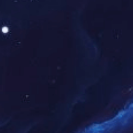
的身影。贝利、马拉多纳、齐达内、梅西和克洛泽
个人能力影响了比赛结果和球队士气。
，他们的个人技术和进攻创造力，使巴西和阿根廷
的声誉和
熊猫体育直播
影响力。
界杯进球王闻名，齐达内在法国夺冠时期的领导力
献。球星们的存在，不仅是冠军的核心，也是足球
术水平上更趋成熟。梅西、C罗等球员的参与，使
动了全球足球文化的发展和球迷群体的壮大。
世界杯将更加多元化和科技化。各大洲足球水平逐
惊喜。青训体系和国际交流将进一步推动全球足球
和球员训练智能化，将使比赛更加公平和高效。冠军
水平的团队协作与科学管理。