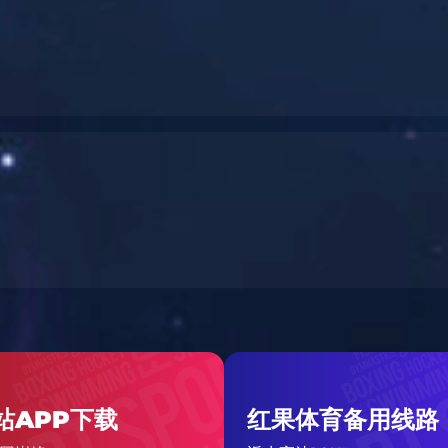
度解析与精准预测策略
是数据分析与战术研究的重要样本库。其中，角球
征，逐渐成为赛事预测的重要参考指标。通过对世
队边路推进效率以及临场战术变化进行深度解析，
精准地理解比赛走势。本文将围绕世界杯角球数据
格差异、数据预测模型以及实战应用策略四个方面
赛逻辑。同时，文章还将结合现代足球的数据统计