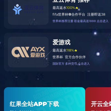
世界杯角球数据深
全指南
2026-05-31
世界杯不仅是全球足球竞技的巅峰舞台，更
数据因其具备高频率、强战术性与可量化特
界杯历届比赛中的角球数量、攻防转换、球
可以帮助球迷、分析师甚至专业研究者更加
展开系统化分析，从角球形成机制、球队风
进行全面阐述，深入挖掘角球数据背后的比