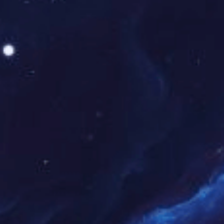
较大。一方面，这些球队往往在面对强队时处于防
进入快速反击节奏时，其边路冲击力又可能突然增