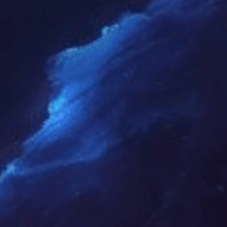
导航
了解
熊猫体育
精选产品
公司头条
服务类型
联络
熊猫体育