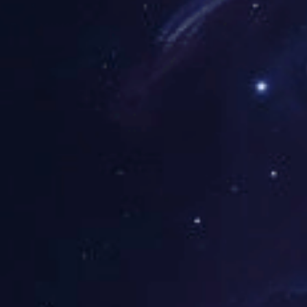
亚洲与非洲球队在世界杯中的角球数据波动
守状态，角球数量偏少；另一方面，当比赛
加，从而提升角球数据。